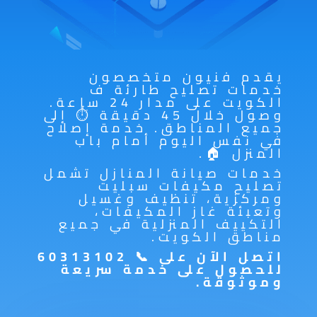
يقدم فنيون متخصصون
خدمات تصليح طارئة ف
الكويت على مدار 24 ساعة.
وصول خلال 45 دقيقة ⏱️ إلى
جميع المناطق. خدمة إصلاح
في نفس اليوم أمام باب
المنزل 🏠.
خدمات صيانة المنازل تشمل
تصليح مكيفات سبليت
ومركزية، تنظيف وغسيل
وتعبئة غاز المكيفات،
التكييف المنزلية في جميع
مناطق الكويت.
اتصل الآن على 📞 60313102
للحصول على خدمة سريعة
وموثوقة.